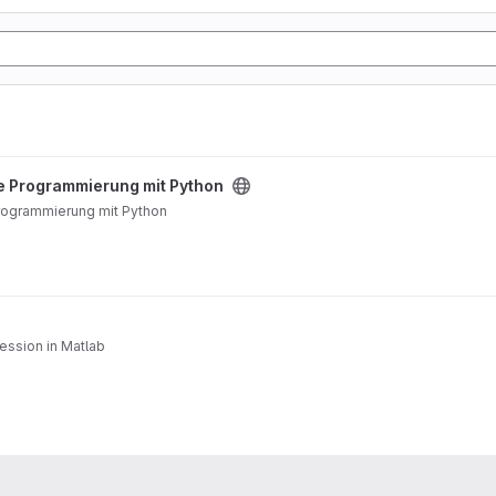
on project
che Programmierung mit Python
 Programmierung mit Python
ession in Matlab