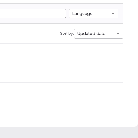
Language
Updated date
Sort by: