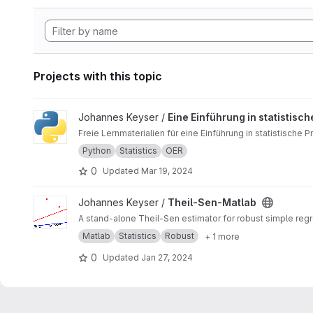
Projects with this topic
View Eine Einführung in statistische Programmierung mit Pyth
Johannes Keyser /
Eine Einführung in statistis
Freie Lernmaterialien für eine Einführung in statistische
Python
Statistics
OER
0
Updated
Mar 19, 2024
View Theil-Sen-Matlab project
Johannes Keyser /
Theil-Sen-Matlab
A stand-alone Theil-Sen estimator for robust simple regr
Matlab
Statistics
Robust
+ 1 more
0
Updated
Jan 27, 2024